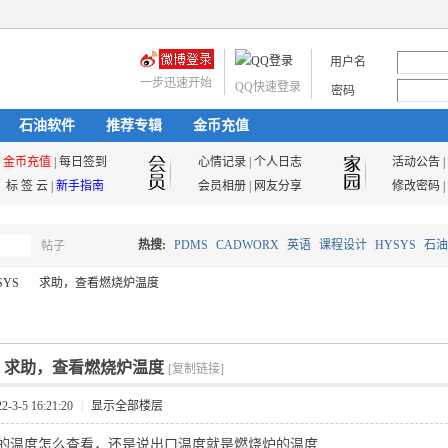
用户名
一步迅速开始
QQ快速登录
密码
石油软件
推荐专辑
金币充值
金币充值
|
每日签到
心情记录
|
个人日志
活动公告
|
标 签 云
|
新手指南
会员相册
|
网友分享
修改密码
|
热搜:
PDMS
CADWORX
英语
课程设计
HYSYS
石油
帖子
搜
SYS
求助，查看燃烧炉温度
油气储运
索
]
求助，查看燃烧炉温度
›
[复制链接]
3-5 16:21:20
|
显示全部楼层
的温度怎么查看，还是说出口温度就是燃烧炉的温度