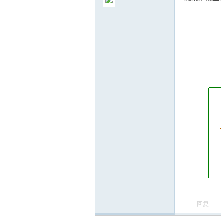
气
储
回复