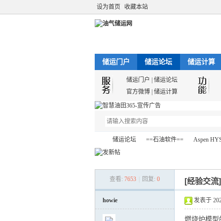
设为首页
收藏本站
储运门户
储运论坛
储运计算
储运门户
|
储运论坛
官方微博
|
储运计算
储运论坛
==石油软件==
Aspen HY
查看:
7653
|
回复:
0
[经验交流
油
»
›
›
howie
发表于 2022-
燃烧炉模型