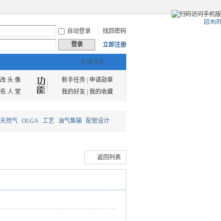
自动登录
找回密码
登录
立即注册
快捷导航
改 头 像
新手任务
|
申请勋章
名 人 堂
我的好友
|
我的收藏
天然气
OLGA
工艺
油气集输
配管设计
返回列表