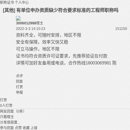
职称证书
个人中心
[其他] 有单位申办资质缺少符合要求标准的工程师职称吗
3006012988
楼主
2022-3-3 14:10:23
15115
0
资料齐全，可随时安排，地区不限
安全有保障，效率又快又稳
可立马操作，地区不限
证书均符合资质许可证要求，先推荐验证在付款
详情可加好友备用或电谈，合作热线18003069981 陈
点评
回复
打赏
举报
打赏
0
人打赏
网友回复（0条）
只看楼主
沙发很寂寞...
参与回复
点赞
收藏
上级