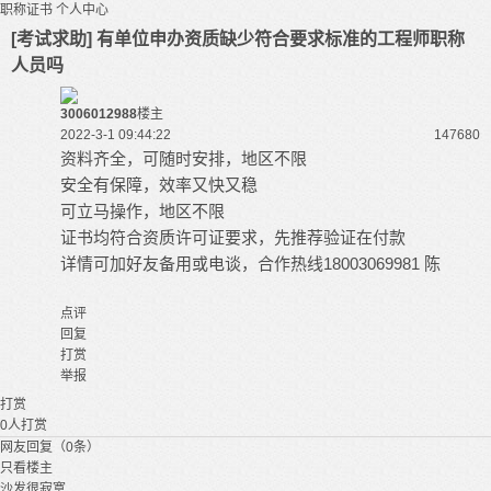
职称证书
个人中心
[考试求助] 有单位申办资质缺少符合要求标准的工程师职称
人员吗
3006012988
楼主
2022-3-1 09:44:22
14768
0
资料齐全，可随时安排，地区不限
安全有保障，效率又快又稳
可立马操作，地区不限
证书均符合资质许可证要求，先推荐验证在付款
详情可加好友备用或电谈，合作热线18003069981 陈
点评
回复
打赏
举报
打赏
0
人打赏
网友回复（0条）
只看楼主
沙发很寂寞...