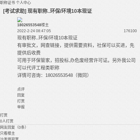
职称证书
个人中心
[考试求助] 现有职称..环保/环境10本现证
18026553548
楼主
2022-2-24 08:47:05
17610
0
现有职称..环保/环境10本现证
有审批文，网查链接，提供需要资料，社保可以买进，先
提供后收费
可用于环保管家，招投标,办危废经营许可证。另外我公司
可以代评工程类职称
详情可咨询：18026553548（微同）
点评
回复
打赏
举报
打赏
0
人打赏
网友回复（0条）
只看楼主
沙发很寂寞...