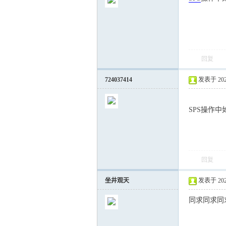
回复
气
724037414
发表于 2022-
SPS操作
回复
储
坐井观天
发表于 2022-
同求同求同