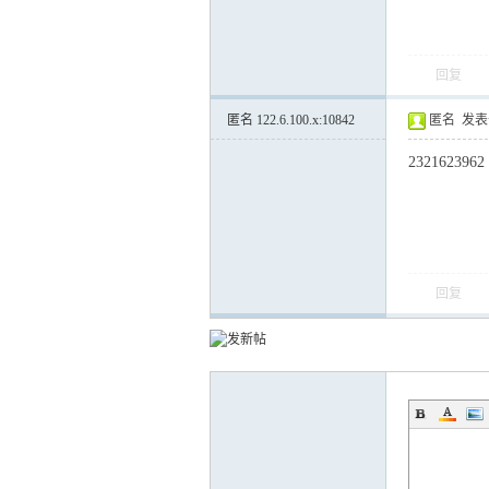
回复
运
匿名
122.6.100.x:10842
匿名
发表于 
2321623962
回复
网