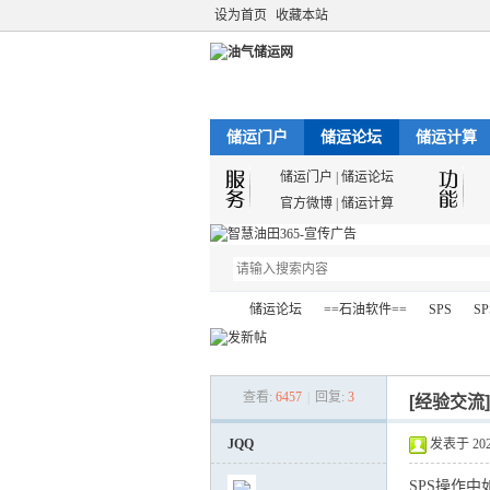
设为首页
收藏本站
储运门户
储运论坛
储运计算
储运门户
|
储运论坛
官方微博
|
储运计算
储运论坛
==石油软件==
SPS
S
查看:
6457
|
回复:
3
[经验交流
油
»
›
›
›
JQQ
发表于 2022-
SPS
操作中