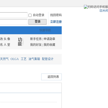
自动登录
找回密码
登录
立即注册
快捷导航
改 头 像
新手任务
|
申请勋章
名 人 堂
我的好友
|
我的收藏
天然气
OLGA
工艺
油气集输
配管设计
返回列表