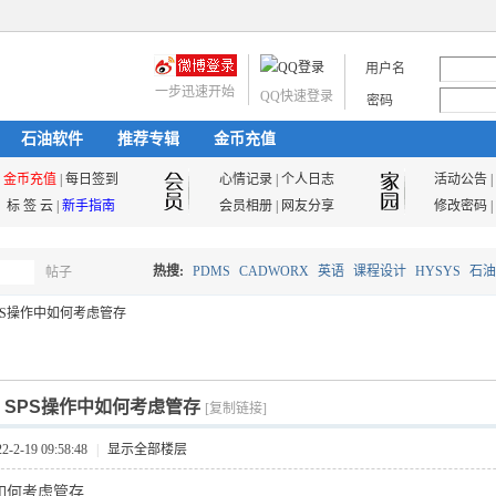
用户名
一步迅速开始
QQ快速登录
密码
石油软件
推荐专辑
金币充值
金币充值
|
每日签到
心情记录
|
个人日志
活动公告
|
标 签 云
|
新手指南
会员相册
|
网友分享
修改密码
|
热搜:
PDMS
CADWORX
英语
课程设计
HYSYS
石油
帖子
搜
PS操作中如何考虑管存
油气储运
索
]
SPS操作中如何考虑管存
[复制链接]
2-19 09:58:48
|
显示全部楼层
如何考虑管存