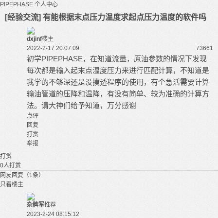
PIPEPHASE
个人中心
[经验交流] 有能根据末点压力温度求起点压力温度的软件吗
dxjinf
楼主
2022-2-17 20:07:09
7366
1
初学
PIPEPHASE
，在知道流量，原油参数的情况下发现
每次都是输入起末点温度压力来进行匹配计算，不知道是
我学的不够深还是没摸透程序的使用，有个急活需要计算
输油管道
的压降和温降，有没有简单、较为准确的计算方
法。请大神们给予知道，万分感谢
点评
回复
打赏
举报
打赏
0
人打赏
网友回复（1条）
只看楼主
杂牌军
推荐
2023-2-24 08:15:12