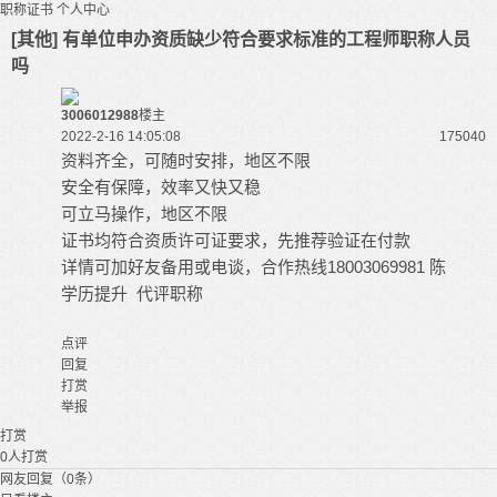
职称证书
个人中心
[其他] 有单位申办资质缺少符合要求标准的工程师职称人员
吗
3006012988
楼主
2022-2-16 14:05:08
17504
0
资料齐全，可随时安排，地区不限
安全有保障，效率又快又稳
可立马操作，地区不限
证书均符合资质许可证要求，先推荐验证在付款
详情可加好友备用或电谈，合作热线18003069981 陈
学历提升 代评职称
点评
回复
打赏
举报
打赏
0
人打赏
网友回复（0条）