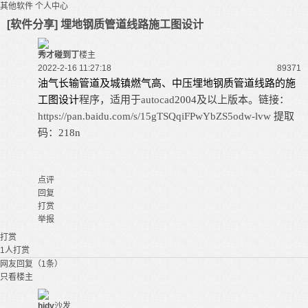
其他软件
个人中心
[软件分享] 埋地钢质管道线路施工图设计
秀才碰到丁
楼主
2022-2-16 11:27:18
8937
1
油气长输管道及城镇燃气高、中压埋地钢质管道线路的施
工图设计
程序，适用于
autocad
2004及以上版本。
链接：
https://pan.baidu.com/s/15gTSQqiFPwYbZS5odw-lvw
提取
码：218n
点评
回复
打赏
举报
打赏
1
人打赏
网友回复（1条）
只看楼主
hjdy
沙发