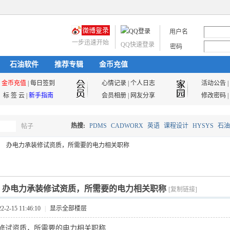
用户名
一步迅速开始
QQ快速登录
密码
石油软件
推荐专辑
金币充值
金币充值
|
每日签到
心情记录
|
个人日志
活动公告
|
标 签 云
|
新手指南
会员相册
|
网友分享
修改密码
|
热搜:
PDMS
CADWORX
英语
课程设计
HYSYS
石油
帖子
搜
办电力承装修试资质，所需要的电力相关职称
油气储运
索
]
办电力承装修试资质，所需要的电力相关职称
[复制链接]
2-15 11:46:10
|
显示全部楼层
修试资质，所需要的电力相关职称