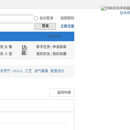
自动登录
找回密码
登录
立即注册
快捷导航
改 头 像
新手任务
|
申请勋章
名 人 堂
我的好友
|
我的收藏
天然气
OLGA
工艺
油气集输
配管设计
返回列表