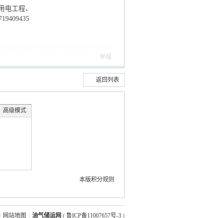
用电工程、
409435
举报
返回列表
高级模式
本版积分规则
|
网站地图
|
油气储运网
(
鲁ICP备11007657号-3
)