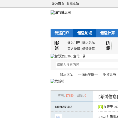
设为首页
收藏本站
储运门户
储运论坛
储运计算
储运门户
|
储运论坛
官方微博
|
储运计算
储运论坛
==储运学院==
职称证书
查看:
17889
|
回复:
0
[考试信息
油
»
›
›
›
18026553548
发表于 2022-
办电力承装