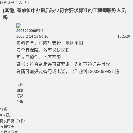
职称证书
个人中心
[其他] 有单位申办资质缺少符合要求标准的工程师职称人员
吗
3006012988
楼主
2022-2-14 16:50:20
15252
0
资料齐全，可随时安排，地区不限
安全有保障，效率又快又稳
可立马操作，地区不限
证书均符合资质许可证要求，先推荐验证在付款
详情可加好友备用或电谈，合作热线18003069981 陈
点评
回复
打赏
举报
打赏
0
人打赏
网友回复（0条）
只看楼主
沙发很寂寞...