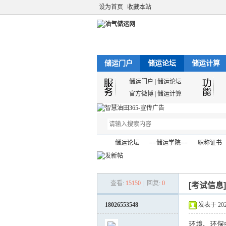
设为首页
收藏本站
储运门户
储运论坛
储运计算
储运门户
|
储运论坛
官方微博
|
储运计算
储运论坛
==储运学院==
职称证书
查看:
15150
|
回复:
0
[考试信息
油
»
›
›
›
18026553548
发表于 2022-
环境、环保