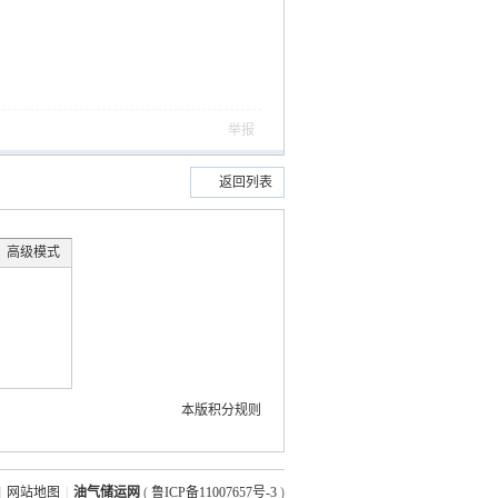
举报
返回列表
高级模式
本版积分规则
|
网站地图
|
油气储运网
(
鲁ICP备11007657号-3
)