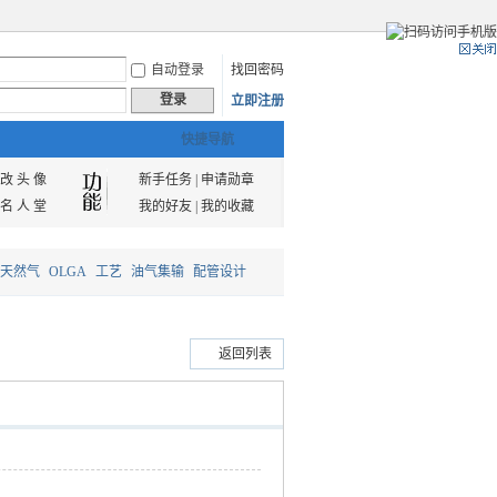
自动登录
找回密码
登录
立即注册
快捷导航
改 头 像
新手任务
|
申请勋章
名 人 堂
我的好友
|
我的收藏
天然气
OLGA
工艺
油气集输
配管设计
返回列表