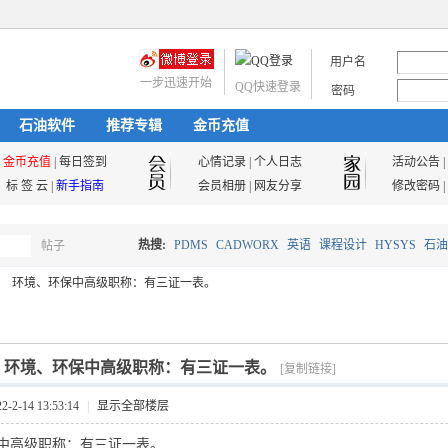
用户名
一步迅速开始
QQ快速登录
密码
石油软件
推荐专辑
金币充值
金币充值
|
每日签到
心情记录
|
个人日志
活动公告
|
标 签 云
|
新手指南
会员相册
|
网友分享
修改密码
|
热搜:
PDMS
CADWORX
英语
课程设计
HYSYS
石油
帖子
搜
环境、环保中高级职称：有三证一表。
油气储运
索
]
环境、环保中高级职称：有三证一表。
[复制链接]
2-14 13:53:14
|
显示全部楼层
中高级职称：有三证一表。