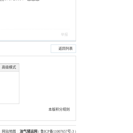
举报
返回列表
高级模式
本版积分规则
|
网站地图
|
油气储运网
(
鲁ICP备11007657号-3
)