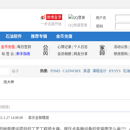
用户名
一步迅速开始
QQ快速登录
密码
石油软件
推荐专辑
金币充值
金币充值
|
每日签到
心情记录
|
个人日志
活动公告
|
标 签 云
|
新手指南
会员相册
|
网友分享
修改密码
|
热搜:
PDMS
CADWORX
英语
课程设计
HYSYS
石油
帖子
搜
找大神
油气储运
索
制链接]
1-27 14:09:09
|
显示全部楼层
地面建设项目的工艺工程师大神，增压点各种设备的安装图怎么画??? qq:9