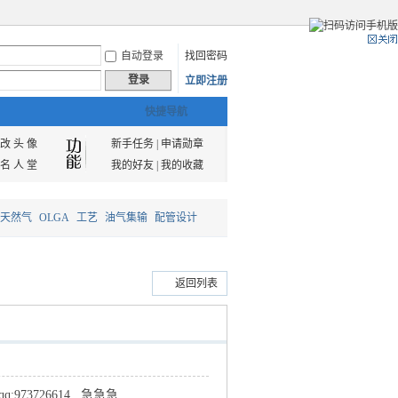
自动登录
找回密码
登录
立即注册
快捷导航
改 头 像
新手任务
|
申请勋章
名 人 堂
我的好友
|
我的收藏
天然气
OLGA
工艺
油气集输
配管设计
返回列表
73726614 急急急