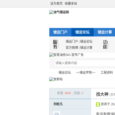
设为首页
收藏本站
储运门户
储运论坛
储运计算
储运门户
|
储运论坛
官方微博
|
储运计算
储运论坛
==储运学院==
工程资料
查看:
9848
|
回复:
0
找大神
油
»
›
›
[复
›
刘屹凡
发表于 2022-
有没有做油田