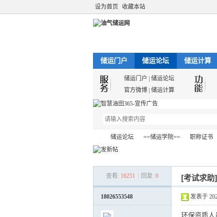
设为首页
收藏本站
储运门户
储运论坛
储运计算
储运门户
|
储运论坛
官方微博
|
储运计算
储运论坛
==储运学院==
职称证书
查看:
16251
|
回复:
0
[考试求助
油
»
›
›
›
18026553548
发表于 2021-
环保资质人