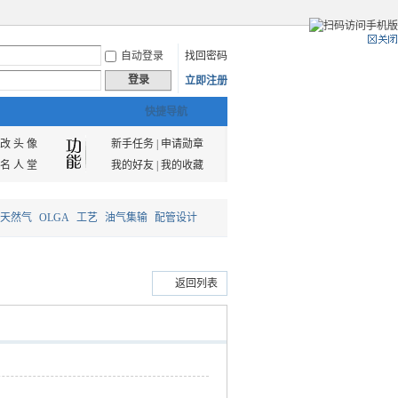
自动登录
找回密码
登录
立即注册
快捷导航
改 头 像
新手任务
|
申请勋章
名 人 堂
我的好友
|
我的收藏
天然气
OLGA
工艺
油气集输
配管设计
返回列表