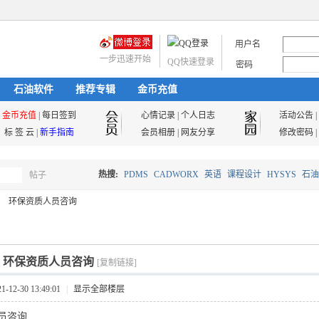
用户名
一步迅速开始
QQ快速登录
密码
石油软件
推荐专辑
金币充值
金币充值
|
每日签到
心情记录
|
个人日志
活动公告
|
标 签 云
|
新手指南
会员相册
|
网友分享
修改密码
|
热搜:
PDMS
CADWORX
英语
课程设计
HYSYS
石油
帖子
搜
环保资质人员咨询
油气储运
索
]
环保资质人员咨询
[复制链接]
12-30 13:49:01
|
显示全部楼层
员咨询