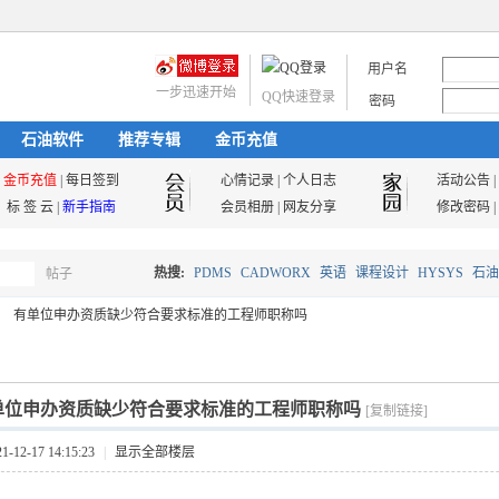
用户名
一步迅速开始
QQ快速登录
密码
石油软件
推荐专辑
金币充值
金币充值
|
每日签到
心情记录
|
个人日志
活动公告
|
标 签 云
|
新手指南
会员相册
|
网友分享
修改密码
|
热搜:
PDMS
CADWORX
英语
课程设计
HYSYS
石油
帖子
搜
有单位申办资质缺少符合要求标准的工程师职称吗
油气储运
索
单位申办资质缺少符合要求标准的工程师职称吗
[复制链接]
12-17 14:15:23
|
显示全部楼层