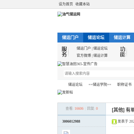
设为首页
收藏本站
储运门户
储运论坛
储运计算
储运门户
|
储运论坛
官方微博
|
储运计算
储运论坛
==储运学院==
职称证书
查看:
16606
|
回复:
0
[其他]
有
油
»
›
›
›
3006012988
发表于 2021-