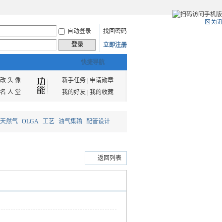
自动登录
找回密码
登录
立即注册
快捷导航
改 头 像
新手任务
|
申请勋章
名 人 堂
我的好友
|
我的收藏
天然气
OLGA
工艺
油气集输
配管设计
返回列表