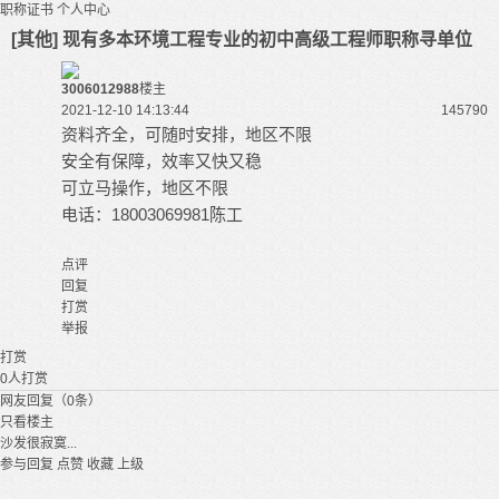
职称证书
个人中心
[其他] 现有多本环境工程专业的初中高级工程师职称寻单位
3006012988
楼主
2021-12-10 14:13:44
14579
0
资料齐全，可随时安排，地区不限
安全有保障，效率又快又稳
可立马操作，地区不限
电话：18003069981陈工
点评
回复
打赏
举报
打赏
0
人打赏
网友回复（0条）
只看楼主
沙发很寂寞...
参与回复
点赞
收藏
上级