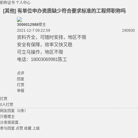
职称证书
个人中心
[其他] 有单位申办资质缺少符合要求标准的工程师职称吗
3006012988
楼主
2021-12-7 09:22:59
19083
0
资料齐全，可随时安排，地区不限
安全有保障，效率又快又稳
可立马操作，地区不限
电话：18003069981陈工
点评
回复
打赏
举报
打赏
0
人打赏
网友回复（0条）
只看楼主
沙发很寂寞...
参与回复
点赞
收藏
上级