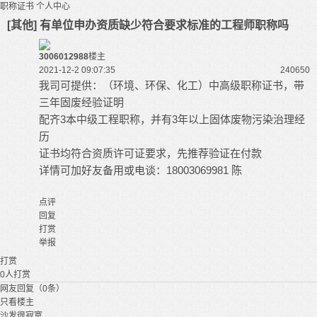
职称证书
个人中心
[其他] 有单位申办资质缺少符合要求标准的工程师职称吗
3006012988
楼主
2021-12-2 09:07:35
24065
0
我司可提供：（环境、环保、化工）中高级职称证书，带
三年固废经验证明
配齐3本中级工程职称，并有3年以上固体废物污染治理经
历
证书均符合资质许可证要求，先推荐验证在付款
详情可加好友备用或电谈：18003069981 陈
点评
回复
打赏
举报
打赏
0
人打赏
网友回复（0条）
只看楼主
沙发很寂寞...