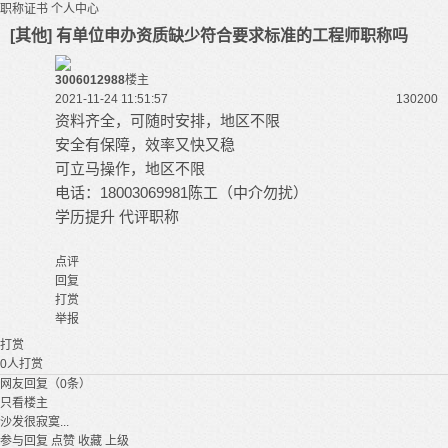
职称证书
个人中心
[其他] 有单位申办资质缺少符合要求标准的工程师职称吗
3006012988
楼主
2021-11-24 11:51:57
13020
0
资料齐全，可随时安排，地区不限
安全有保障，效率又快又稳
可立马操作，地区不限
电话：18003069981陈工（中介勿扰）
学历提升 代评职称
点评
回复
打赏
举报
打赏
0
人打赏
网友回复（0条）
只看楼主
沙发很寂寞...
参与回复
点赞
收藏
上级