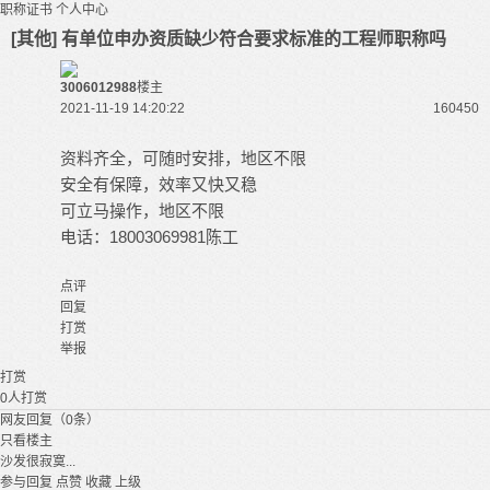
职称证书
个人中心
[其他] 有单位申办资质缺少符合要求标准的工程师职称吗
3006012988
楼主
2021-11-19 14:20:22
16045
0
资料齐全，可随时安排，地区不限
安全有保障，效率又快又稳
可立马操作，地区不限
电话：18003069981陈工
点评
回复
打赏
举报
打赏
0
人打赏
网友回复（0条）
只看楼主
沙发很寂寞...
参与回复
点赞
收藏
上级