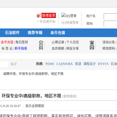
用户名
一步迅速开始
QQ快速登录
密码
石油软件
推荐专辑
金币充值
金币充值
|
每日签到
心情记录
|
个人日志
活动公告
|
标 签 云
|
新手指南
会员相册
|
网友分享
修改密码
|
热搜:
PDMS
CADWORX
英语
课程设计
HYSYS
石油
帖子
搜
诚聘环境、环保专业中/高级职称，地区不限
油气储运
索
、环保专业中/高级职称，地区不限
[复制链接]
9-26 10:10:47
|
显示全部楼层
境环保专业中/高级工程师
职称，真实有效即可，诚信可靠。
详情请联系咨