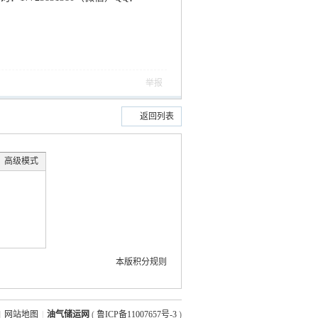
举报
返回列表
高级模式
本版积分规则
|
网站地图
|
油气储运网
(
鲁ICP备11007657号-3
)