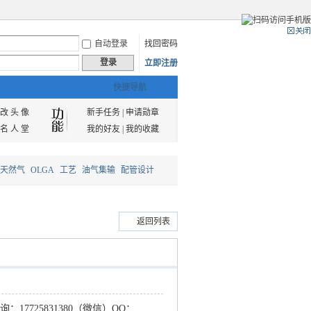
自动登录
找回密码
登录
立即注册
快捷导航
改 头 像
新手任务
|
申请勋章
名 人 堂
我的好友
|
我的收藏
天然气
OLGA
工艺
油气集输
配管设计
返回列表
询：
17725831380（微信）QQ：