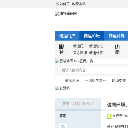
设为首页
收藏本站
储运门户
储运论坛
储运计算
储运门户
|
储运论坛
官方微博
|
储运计算
储运论坛
==储运学院==
职场交流
查看:
12333
|
回复:
0
诚聘环境
油
»
›
›
›
青羽
发表于 2021-
单位诚聘环