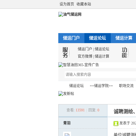
设为首页
收藏本站
储运门户
储运论坛
储运计算
储运门户
|
储运论坛
官方微博
|
储运计算
储运论坛
==储运学院==
职场交流
查看:
13591
|
回复:
0
诚聘测绘
油
»
›
›
›
青羽
发表于 2021-
单位诚聘测