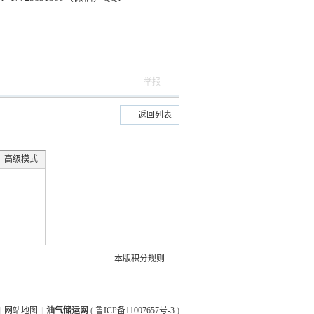
举报
返回列表
高级模式
本版积分规则
|
网站地图
|
油气储运网
(
鲁ICP备11007657号-3
)