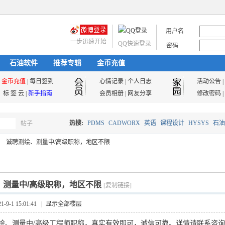
用户名
一步迅速开始
QQ快速登录
密码
石油软件
推荐专辑
金币充值
金币充值
|
每日签到
心情记录
|
个人日志
活动公告
|
标 签 云
|
新手指南
会员相册
|
网友分享
修改密码
|
热搜:
PDMS
CADWORX
英语
课程设计
HYSYS
石油
帖子
搜
诚聘测绘、测量中/高级职称，地区不限
油气储运
索
、测量中/高级职称，地区不限
[复制链接]
9-1 15:01:41
|
显示全部楼层
绘、测量中/高级工程师
职称，真实有效即可，诚信可靠。
详情请联系咨询