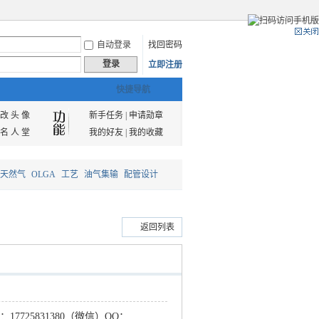
自动登录
找回密码
登录
立即注册
快捷导航
改 头 像
新手任务
|
申请勋章
名 人 堂
我的好友
|
我的收藏
天然气
OLGA
工艺
油气集输
配管设计
返回列表
：
17725831380（微信）QQ：