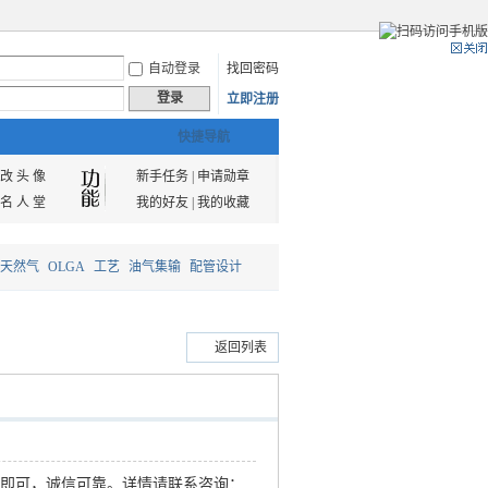
自动登录
找回密码
登录
立即注册
快捷导航
改 头 像
新手任务
|
申请勋章
名 人 堂
我的好友
|
我的收藏
天然气
OLGA
工艺
油气集输
配管设计
返回列表
即可，诚信可靠。
详情请联系咨询：