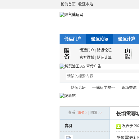
设为首页
收藏本站
储运门户
储运论坛
储运计算
储运门户
|
储运论坛
官方微博
|
储运计算
储运论坛
==储运学院==
职场交流
查看:
16415
|
回复:
0
长期需要
油
»
›
›
›
青羽
发表于 2021-
单位需要初