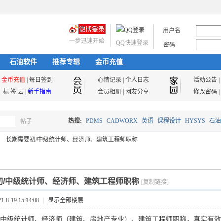
用户名
一步迅速开始
QQ快速登录
密码
石油软件
推荐专辑
金币充值
金币充值
|
每日签到
心情记录
|
个人日志
活动公告
|
标 签 云
|
新手指南
会员相册
|
网友分享
修改密码
|
热搜:
PDMS
CADWORX
英语
课程设计
HYSYS
石油
帖子
搜
长期需要初/中级统计师、经济师、建筑工程师职称
油气储运
索
初/中级统计师、经济师、建筑工程师职称
[复制链接]
8-19 15:14:08
|
显示全部楼层
/中级统计师、经济师
（建筑、房地产专业）、建筑工程师
职称，真实有效