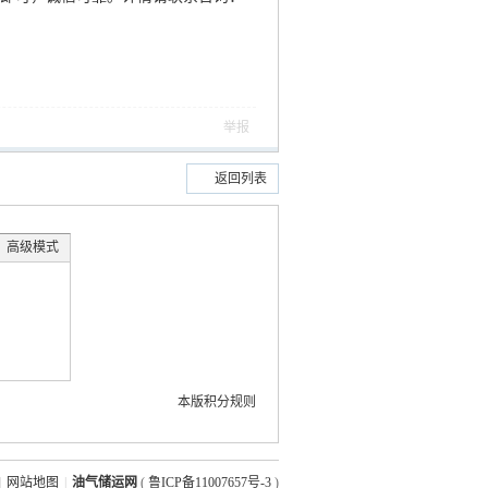
举报
返回列表
高级模式
本版积分规则
|
网站地图
|
油气储运网
(
鲁ICP备11007657号-3
)