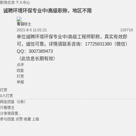
职场交流
个人中心
诚聘环境环保专业中/高级职称，地区不限
青羽
楼主
2021-8-5 11:01:21
12071
0
单位诚聘环境环保专业中/高级工程师
职称，真实有效即
可，诚信可靠。
详情请联系咨询：
17725831380（微信）
QQ：3007389473
（此信息长期有效）
点评
回复
打赏
举报
打赏
0
人打赏
网友回复（0条）
只看楼主
沙发很寂寞...
参与回复
点赞
收藏
上级