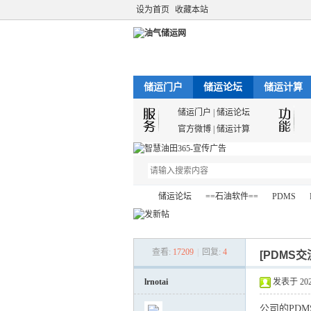
设为首页
收藏本站
储运门户
储运论坛
储运计算
储运门户
|
储运论坛
官方微博
|
储运计算
储运论坛
==石油软件==
PDMS
查看:
17209
|
回复:
4
[PDMS交
油
»
›
›
›
lrnotai
发表于 2021-
公司的
PDM