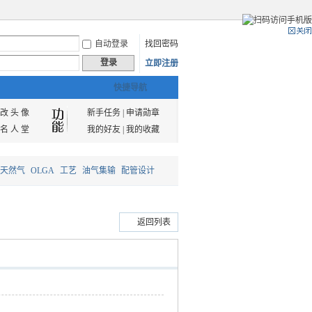
自动登录
找回密码
登录
立即注册
快捷导航
改 头 像
新手任务
|
申请勋章
名 人 堂
我的好友
|
我的收藏
天然气
OLGA
工艺
油气集输
配管设计
返回列表