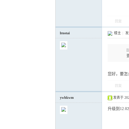
运
回复
lrnotai
楼主
|
发表
8
您好，要怎么
网
回复
ywhkwm
发表于 2025-
升级到12.