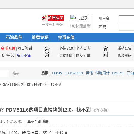
用户名
一步迅速开始
QQ快速登录
密码
石油软件
推荐专辑
金币充值
金币充值
|
每日签到
心情记录
|
个人日志
活动公告
|
标 签 云
|
新手指南
会员相册
|
网友分享
修改密码
|
热搜:
PDMS
CADWORX
英语
课程设计
HYSYS
石油
帖子
搜
PDMS11.6的项目直接拷到12.0，找不到
油气储运
索
流]
PDMS11.6的项目直接拷到12.0，找不到
[复制链接]
8-4 17:08:01
|
显示全部楼层
S
是11.6的，我最近自己装了一个12.0