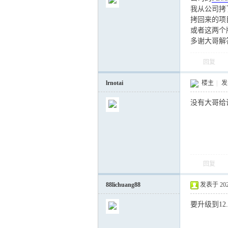
我从公司拷
拷回来的项目
或者这两个
多谢大哥解
气
回复
lrnotai
楼主
|
发表
没有大哥给
储
回复
88lichuang88
发表于 2021-
要升级到12