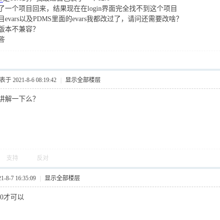
了一个项目回来，结果现在在login界面完全找不到这个项目
evars以及PDMS里面的evars我都改过了，请问还需要改啥？
版本不兼容？
答
于 2021-8-6 08:19:42
|
显示全部楼层
讲解一下么？
支持
反对
8-7 16:35:09
|
显示全部楼层
.0才可以