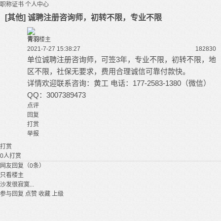
职称证书
个人中心
[其他] 诚聘注册咨询师，初转不限，专业不限
青羽
楼主
2021-7-27 15:38:27
18283
0
单位诚聘注册咨询师，可签3年，专业不限，初转不限，地
区不限，社保无要求，费用合理诚信可靠付款快。
详情欢迎联系咨询：黄工 电话：177-2583-1380（微信）
QQ：3007389473
点评
回复
打赏
举报
打赏
0
人打赏
网友回复（0条）
只看楼主
沙发很寂寞...
参与回复
点赞
收藏
上级