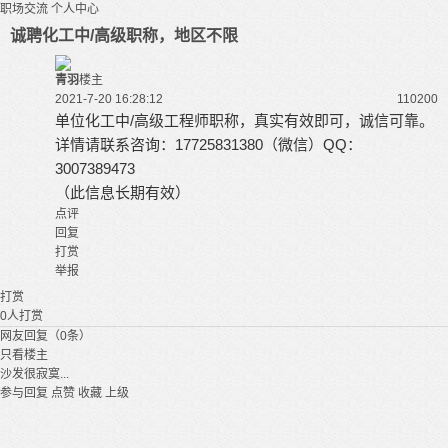
职场交流
个人中心
诚聘化工中/高级职称，地区不限
青羽
楼主
2021-7-20 16:28:12
11020
0
单位化工中/高级工程师
职称，真实有效即可，诚信可靠。
详情请联系咨询：
17725831380（微信）QQ：
3007389473
（此信息长期有效）
点评
回复
打赏
举报
打赏
0
人打赏
网友回复（0条）
只看楼主
沙发很寂寞...
参与回复
点赞
收藏
上级