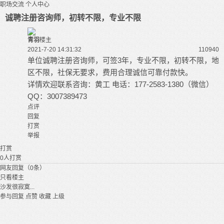
职场交流
个人中心
诚聘注册咨询师，初转不限，专业不限
青羽
楼主
2021-7-20 14:31:32
11094
0
单位诚聘注册咨询师，可签3年，专业不限，初转不限，地
区不限，社保无要求，费用合理诚信可靠付款快。
详情欢迎联系咨询：黄工 电话：177-2583-1380（微信）
QQ：3007389473
点评
回复
打赏
举报
打赏
0
人打赏
网友回复（0条）
只看楼主
沙发很寂寞...
参与回复
点赞
收藏
上级