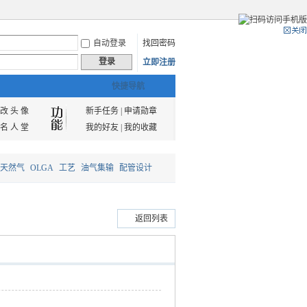
自动登录
找回密码
登录
立即注册
快捷导航
改 头 像
新手任务
|
申请勋章
名 人 堂
我的好友
|
我的收藏
天然气
OLGA
工艺
油气集输
配管设计
返回列表