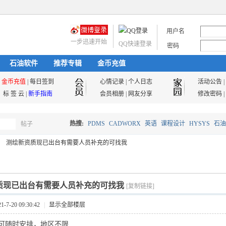
用户名
一步迅速开始
QQ快速登录
密码
石油软件
推荐专辑
金币充值
金币充值
|
每日签到
心情记录
|
个人日志
活动公告
|
标 签 云
|
新手指南
会员相册
|
网友分享
修改密码
|
热搜:
PDMS
CADWORX
英语
课程设计
HYSYS
石油
帖子
搜
测绘新资质现已出台有需要人员补充的可找我
油气储运
索
质现已出台有需要人员补充的可找我
[复制链接]
7-20 09:30:42
|
显示全部楼层
可随时安排，地区不限