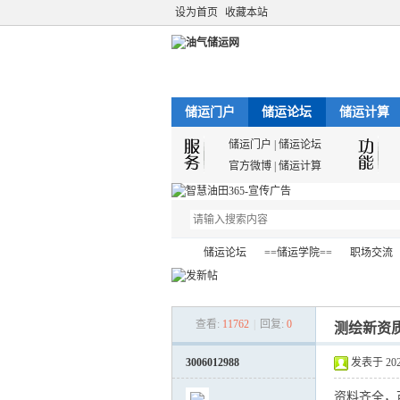
设为首页
收藏本站
储运门户
储运论坛
储运计算
储运门户
|
储运论坛
官方微博
|
储运计算
储运论坛
==储运学院==
职场交流
查看:
11762
|
回复:
0
测绘新资
油
»
›
›
›
3006012988
发表于 2021-
资料齐全，