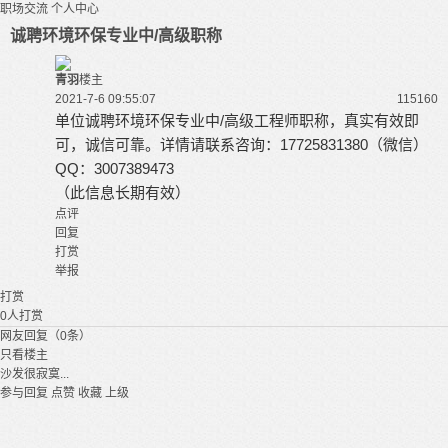
职场交流
个人中心
诚聘环境环保专业中/高级职称
青羽
楼主
2021-7-6 09:55:07
11516
0
单位诚聘环境环保专业中/高级工程师
职称，真实有效即
可，诚信可靠。
详情请联系咨询：
17725831380（微信）
QQ：3007389473
（此信息长期有效）
点评
回复
打赏
举报
打赏
0
人打赏
网友回复（0条）
只看楼主
沙发很寂寞...
参与回复
点赞
收藏
上级