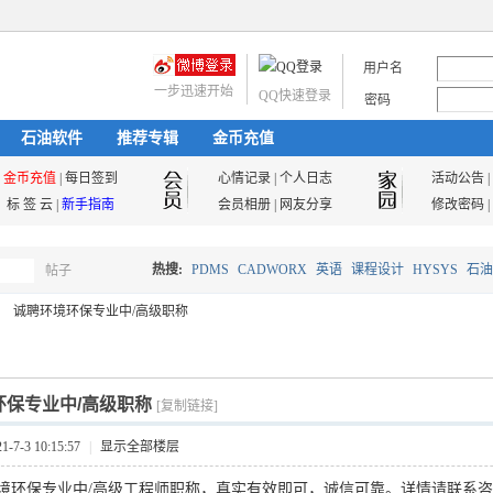
用户名
一步迅速开始
QQ快速登录
密码
石油软件
推荐专辑
金币充值
金币充值
|
每日签到
心情记录
|
个人日志
活动公告
|
标 签 云
|
新手指南
会员相册
|
网友分享
修改密码
|
热搜:
PDMS
CADWORX
英语
课程设计
HYSYS
石油
帖子
搜
诚聘环境环保专业中/高级职称
油气储运
索
环保专业中/高级职称
[复制链接]
7-3 10:15:57
|
显示全部楼层
境环保专业中/高级工程师
职称，真实有效即可，诚信可靠。
详情请联系咨