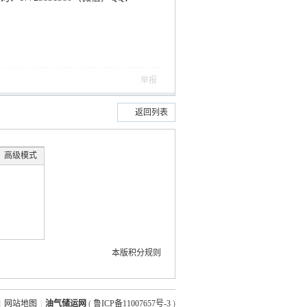
举报
返回列表
高级模式
本版积分规则
|
网站地图
|
油气储运网
(
鲁ICP备11007657号-3
)