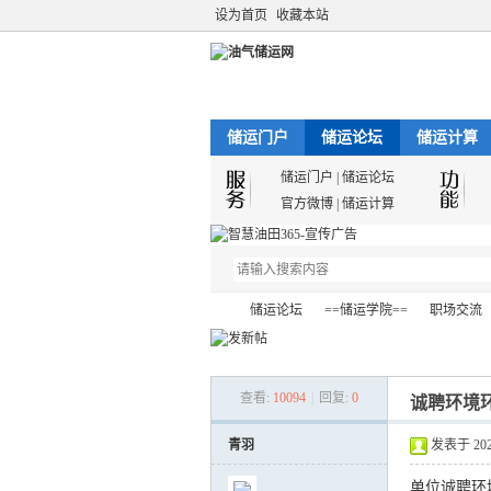
设为首页
收藏本站
储运门户
储运论坛
储运计算
储运门户
|
储运论坛
官方微博
|
储运计算
储运论坛
==储运学院==
职场交流
查看:
10094
|
回复:
0
诚聘环境
油
»
›
›
›
青羽
发表于 2021-
单位诚聘环