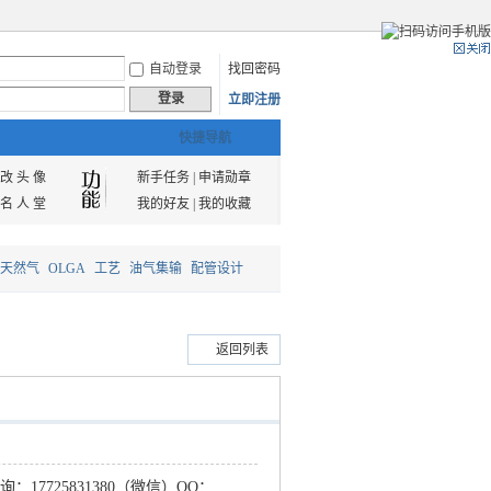
自动登录
找回密码
登录
立即注册
快捷导航
改 头 像
新手任务
|
申请勋章
名 人 堂
我的好友
|
我的收藏
天然气
OLGA
工艺
油气集输
配管设计
返回列表
询：
17725831380（微信）QQ：