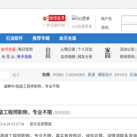
用户名
一步迅速开始
QQ快速登录
密码
石油软件
推荐专辑
金币充值
金币充值
|
每日签到
心情记录
|
个人日志
活动公告
|
标 签 云
|
新手指南
会员相册
|
网友分享
修改密码
|
热搜:
PDMS
CADWORX
英语
课程设计
HYSYS
石油
帖子
搜
诚聘中/高级工程师职称，专业不限
油气储运
索
高级工程师职称，专业不限
[复制链接]
6-24 15:27:54
|
显示全部楼层
/高级工程师
职称，专业不限，真实有效即可，诚信可靠。
详情请联系咨询