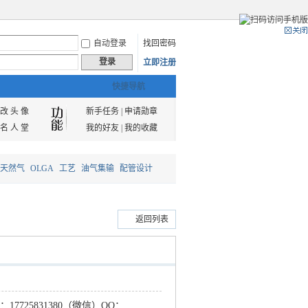
自动登录
找回密码
登录
立即注册
快捷导航
改 头 像
新手任务
|
申请勋章
名 人 堂
我的好友
|
我的收藏
天然气
OLGA
工艺
油气集输
配管设计
返回列表
：
17725831380（微信）QQ：