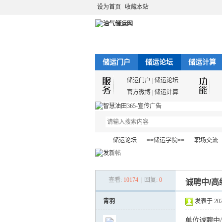
设为首页
收藏本站
储运门户
储运论坛
储运计算
储运门户
|
储运论坛
官方微博
|
储运计算
储运论坛
==储运学院==
职场交流
查看:
10174
|
回复:
0
诚聘中/
油
»
›
›
›
青羽
发表于 2021-
单位诚聘中