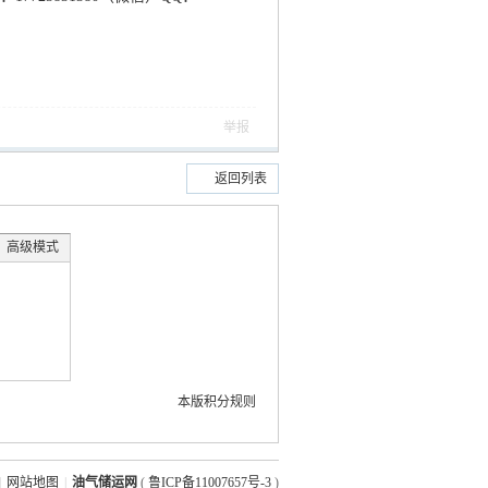
举报
返回列表
高级模式
本版积分规则
|
网站地图
|
油气储运网
(
鲁ICP备11007657号-3
)