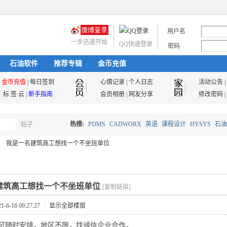
用户名
一步迅速开始
QQ快速登录
密码
石油软件
推荐专辑
金币充值
金币充值
|
每日签到
心情记录
|
个人日志
活动公告
|
标 签 云
|
新手指南
会员相册
|
网友分享
修改密码
|
热搜:
PDMS
CADWORX
英语
课程设计
HYSYS
石油
帖子
搜
我是一名建筑高工想找一个不坐班单位
油气储运
索
建筑高工想找一个不坐班单位
[复制链接]
6-16 09:27:27
|
显示全部楼层
可随时安排，地区不限，找诚信企业合作，