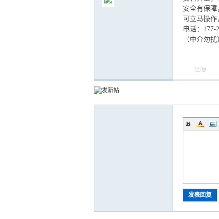
安全有保障
可立马操作
电话：177-28
（中介勿扰
气
回复
储
发表回复