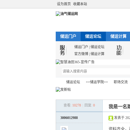
设为首页
收藏本站
储运门户
储运论坛
储运计算
储运门户
|
储运论坛
官方微博
|
储运计算
储运论坛
==储运学院==
职场交流
查看:
10278
|
回复:
0
我是一名
油
»
›
›
›
3006012988
发表于 2021-
资料齐全，