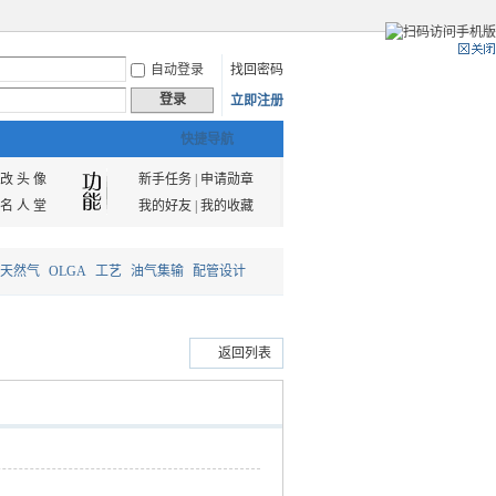
自动登录
找回密码
登录
立即注册
快捷导航
改 头 像
新手任务
|
申请勋章
名 人 堂
我的好友
|
我的收藏
天然气
OLGA
工艺
油气集输
配管设计
返回列表