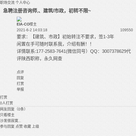
职场交流
个人中心
急聘注册咨询师,、建筑/市政，初转不限~
EIA-CO
楼主
2021-6-2 14:03:18
10955
0
要求：【建筑、市政】初始转注不要求，签1-3年
闲置在手可随时联系我，介绍有酬！！
详情联系:177-2583-7641(微信同号）QQ：3007378629代
评陕西职称，永久网查
点评
回复
打赏
举报
打赏
0
人打赏
网友回复（0条）
只看楼主
沙发很寂寞...
参与回复
点赞
收藏
上级