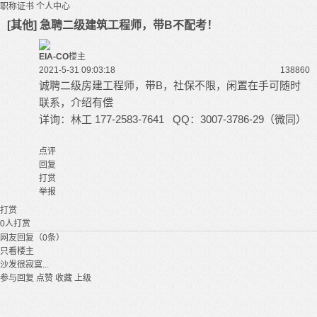
职称证书
个人中心
[其他] 急聘二级建筑工程师，带B不配考！
EIA-CO
楼主
2021-5-31 09:03:18
13886
0
诚聘二级房建工程师，带B，社保不限，闲置在手可随时
联系，介绍有偿
详询：林工 177-2583-7641 QQ：3007-3786-29（微同）
点评
回复
打赏
举报
打赏
0
人打赏
网友回复（0条）
只看楼主
沙发很寂寞...
参与回复
点赞
收藏
上级