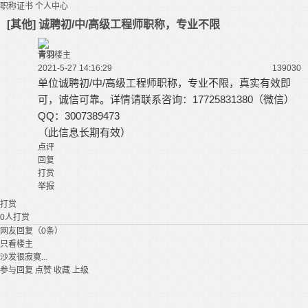
职称证书
个人中心
[其他] 诚聘初/中/高级工程师职称，专业不限
青羽
楼主
2021-5-27 14:16:29
13903
0
单位诚聘初/中/高级工程师
职称，专业不限，真实有效即
可，诚信可靠。
详情请联系咨询：
17725831380（微信）
QQ：3007389473
（此信息长期有效）
点评
回复
打赏
举报
打赏
0
人打赏
网友回复（0条）
只看楼主
沙发很寂寞...
参与回复
点赞
收藏
上级