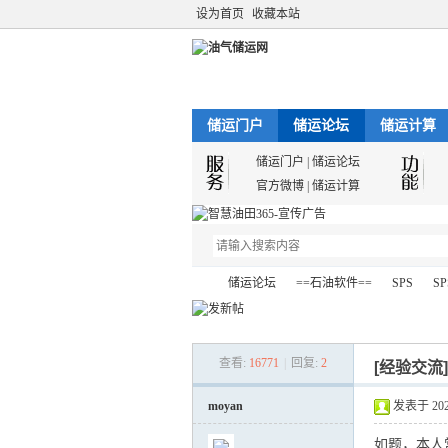
设为首页
收藏本站
储运门户
储运论坛
储运计算
储运门户
|
储运论坛
官方微博
|
储运计算
储运论坛
==石油软件==
SPS
SP
查看:
16771
|
回复:
2
[经验交流
油
»
›
›
›
moyan
发表于 2021-
如题，本人