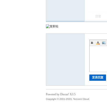
回复
运
网
发表回复
Powered by Discuz! X3.5
Copyright © 2001-2023, Tencent Cloud.