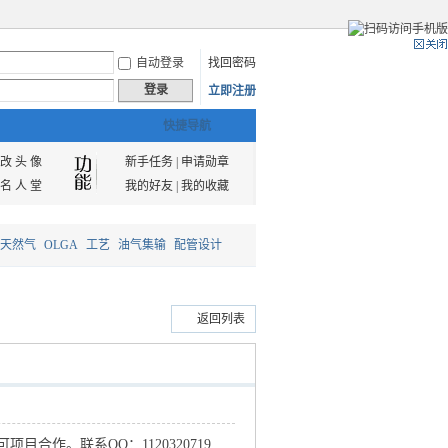
自动登录
找回密码
登录
立即注册
快捷导航
改 头 像
新手任务
|
申请勋章
名 人 堂
我的好友
|
我的收藏
天然气
OLGA
工艺
油气集输
配管设计
返回列表
作。联系QQ：1120320719