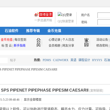
用户名
一步迅速开始
QQ快速登录
密码
石油软件
推荐专辑
金币充值
金币充值
|
每日签到
心情记录
|
个人日志
活动公告
|
标 签 云
|
新手指南
会员相册
|
网友分享
修改密码
|
热搜:
PDMS
CADWORX
英语
课程设计
HYSYS
石油
帖子
搜
S PIPENET PIPEPHASE PIPESIM CAESARII
油气储运
索
]
SPS PIPENET PIPEPHASE PIPESIM CAESARII
[复制链接]
5-23 09:48:46
|
显示全部楼层
常用以上软件，可以协助进行管道稳态、瞬态水力、应力计算。可指导、可项目合