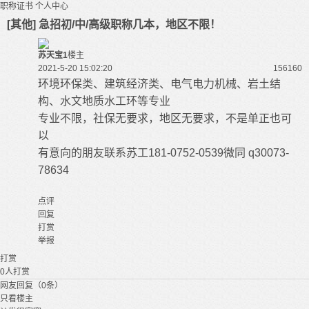
职称证书
个人中心
[其他] 急招初/中/高级职称几本，地区不限！
苏天宝1
楼主
2021-5-20 15:02:20
15616
0
环境环保类、建筑经济类、电气电力机械、岩土结
构、水文地质水工环等专业
专业不限，社保无要求，地区无要求，不是单正也可
以
有意向的朋友联系苏工181-0752-0539微同 q30073-
78634
点评
回复
打赏
举报
打赏
0
人打赏
网友回复（0条）
只看楼主