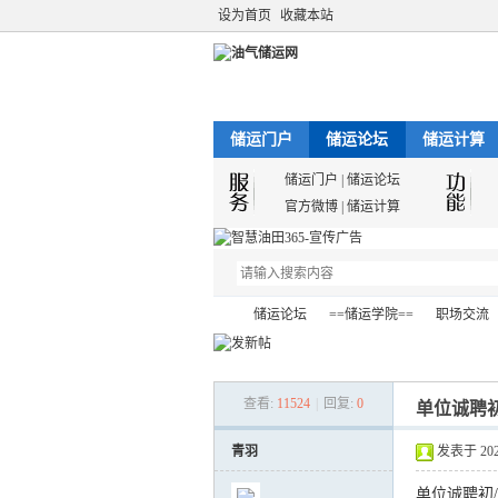
设为首页
收藏本站
储运门户
储运论坛
储运计算
储运门户
|
储运论坛
官方微博
|
储运计算
储运论坛
==储运学院==
职场交流
查看:
11524
|
回复:
0
单位诚聘
油
»
›
›
›
青羽
发表于 2021-
单位诚聘初