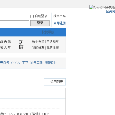
自动登录
找回密码
登录
立即注册
快捷导航
改 头 像
新手任务
|
申请勋章
名 人 堂
我的好友
|
我的收藏
天然气
OLGA
工艺
油气集输
配管设计
返回列表
咨询：
17725831380（微信）QQ：