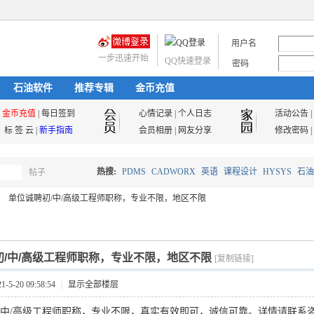
用户名
一步迅速开始
QQ快速登录
密码
石油软件
推荐专辑
金币充值
金币充值
|
每日签到
心情记录
|
个人日志
活动公告
|
标 签 云
|
新手指南
会员相册
|
网友分享
修改密码
|
热搜:
PDMS
CADWORX
英语
课程设计
HYSYS
石油
帖子
搜
单位诚聘初/中/高级工程师职称，专业不限，地区不限
油气储运
索
初/中/高级工程师职称，专业不限，地区不限
[复制链接]
5-20 09:58:54
|
显示全部楼层
/中/高级工程师
职称，专业不限，真实有效即可，诚信可靠。
详情请联系