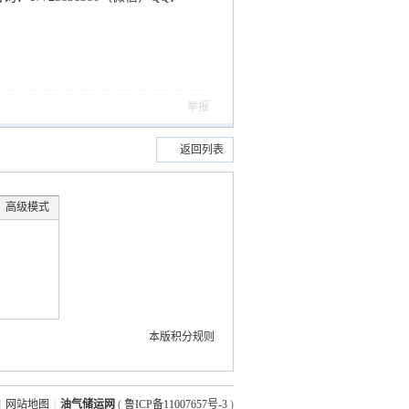
举报
返回列表
高级模式
本版积分规则
|
网站地图
|
油气储运网
(
鲁ICP备11007657号-3
)