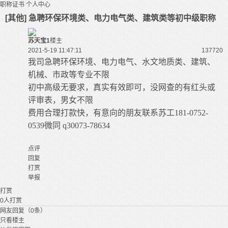
职称证书
个人中心
[其他] 急聘环保环境类、电力电气类、建筑类等初中级职称
苏天宝1
楼主
2021-5-19 11:47:11
13772
0
我司急聘环保环境、电力电气、水文地质类、建筑、
机械、市政等专业不限
初中高级无要求，真实有效即可，没网查的有红头或
评审表，男女不限
费用合理打款快，有意向的朋友联系苏工181-0752-
0539微同 q30073-78634
点评
回复
打赏
举报
打赏
0
人打赏
网友回复（0条）
只看楼主