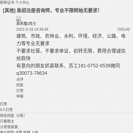
职称证书
个人中心
[其他] 急招注册咨询师，专业不限转始无要求！
苏天宝1
楼主
2021-5-18 14:38:28
20514
0
建筑、市政、农林业、水利，环境、经济、公路、电
力等专业无要求
不要求社葆，不要求单证，初转无限，费用合理诚信
给款快
有意向的朋友抓紧联系，苏工181-0752-0539微同
q30073-78634
点评
回复
打赏
举报
打赏
0
人打赏
网友回复（0条）
只看楼主
沙发很寂寞...
参与回复
点赞
收藏
上级