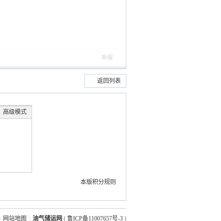
举报
返回列表
高级模式
本版积分规则
|
网站地图
|
油气储运网
(
鲁ICP备11007657号-3
)