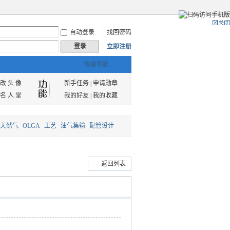
自动登录
找回密码
登录
立即注册
快捷导航
改 头 像
新手任务
|
申请勋章
名 人 堂
我的好友
|
我的收藏
天然气
OLGA
工艺
油气集输
配管设计
返回列表