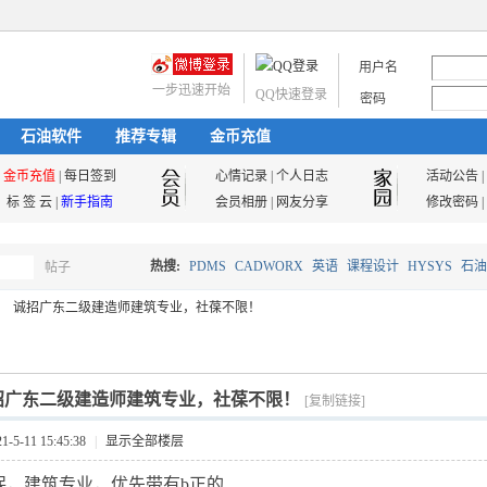
用户名
一步迅速开始
QQ快速登录
密码
石油软件
推荐专辑
金币充值
金币充值
|
每日签到
心情记录
|
个人日志
活动公告
|
标 签 云
|
新手指南
会员相册
|
网友分享
修改密码
|
热搜:
PDMS
CADWORX
英语
课程设计
HYSYS
石油
帖子
搜
诚招广东二级建造师建筑专业，社葆不限！
油气储运
索
招广东二级建造师建筑专业，社葆不限！
[复制链接]
5-11 15:45:38
|
显示全部楼层
保，建筑专业，优先带有b正的