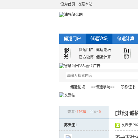
设为首页
收藏本站
储运门户
储运论坛
储运计算
储运门户
|
储运论坛
官方微博
|
储运计算
储运论坛
==储运学院==
职称证书
查看:
17630
|
回复:
0
[其他]
诚
油
»
›
›
›
苏天宝1
发表于 2021-
不要求社