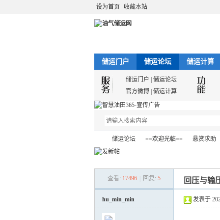
设为首页
收藏本站
储运门户
储运论坛
储运计算
储运门户
|
储运论坛
官方微博
|
储运计算
储运论坛
==欢迎光临==
悬赏求助
查看:
17496
|
回复:
5
回压与输
油
»
›
›
›
hu_min_min
发表于 2021-