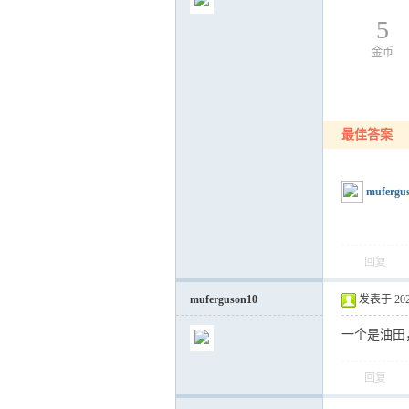
5
金币
气
最佳答案
mufergu
回复
储
muferguson10
发表于 2021-
一个是油田
回复