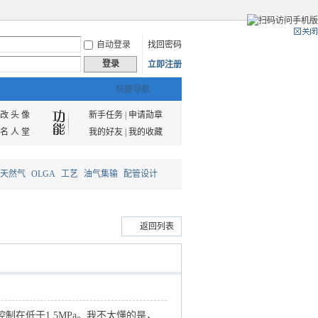
自动登录
找回密码
登录
立即注册
快捷导航
改 头 像
新手任务
|
申请勋章
名 人 堂
我的好友
|
我的收藏
天然气
OLGA
工艺
油气集输
配管设计
返回列表
在低于1.5MPa。我不太懂的是，