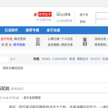
用户名
一步迅速开始
QQ快速登录
密码
石油软件
推荐专辑
金币充值
金币充值
|
每日签到
心情记录
|
个人日志
活动公告
|
标 签 云
|
新手指南
会员相册
|
网友分享
修改密码
|
热搜:
PDMS
CADWORX
英语
课程设计
HYSYS
石油
帖子
搜
回压与输压区别
油气储运
索
压区别
[复制链接]
5-10 17:52:42
|
显示全部楼层
请问：回压是沿程压降和终点压力之和，也是油嘴后的压力，一般控制