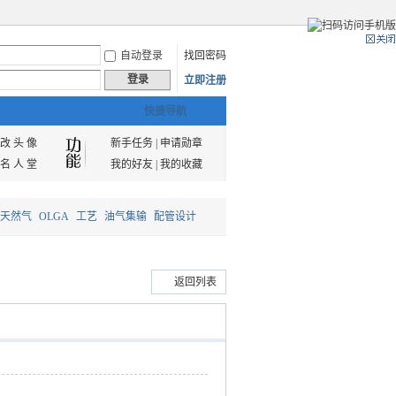
自动登录
找回密码
登录
立即注册
快捷导航
改 头 像
新手任务
|
申请勋章
名 人 堂
我的好友
|
我的收藏
天然气
OLGA
工艺
油气集输
配管设计
返回列表