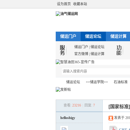
设为首页
收藏本站
储运门户
储运论坛
储运计算
储运门户
|
储运论坛
官方微博
|
储运计算
储运论坛
==储运学院==
石油标准
查看:
23216
|
回复:
7
[国家标准
油
»
›
›
›
helloshigy
发表于 2011-