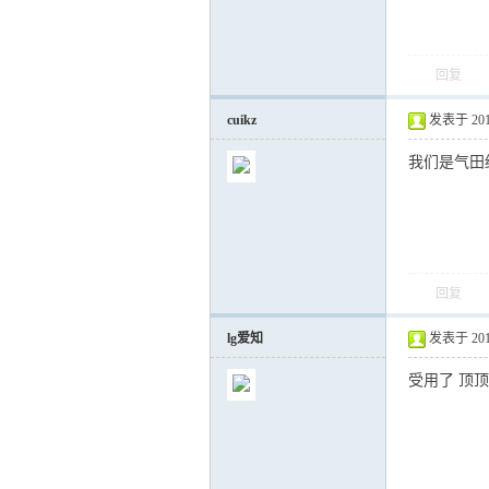
回复
运
cuikz
发表于 2012-
我们是气田
回复
网
lg爱知
发表于 2012-
受用了 顶