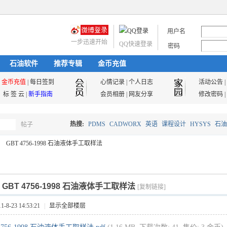
用户名
一步迅速开始
QQ快速登录
密码
石油软件
推荐专辑
金币充值
金币充值
|
每日签到
心情记录
|
个人日志
活动公告
|
标 签 云
|
新手指南
会员相册
|
网友分享
修改密码
|
热搜:
PDMS
CADWORX
英语
课程设计
HYSYS
石油
帖子
搜
GBT 4756-1998 石油液体手工取样法
油气储运
索
]
GBT 4756-1998 石油液体手工取样法
[复制链接]
8-23 14:53:21
|
显示全部楼层