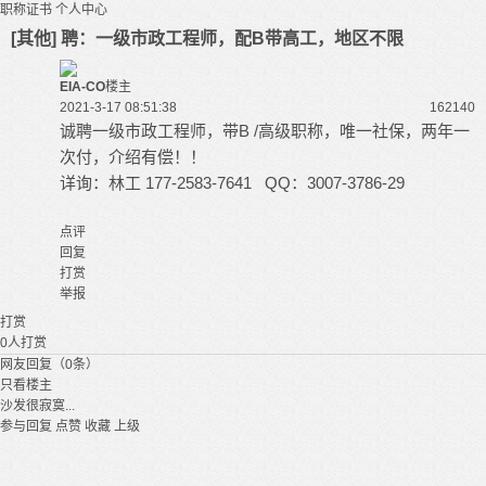
职称证书
个人中心
[其他] 聘：一级市政工程师，配B带高工，地区不限
EIA-CO
楼主
2021-3-17 08:51:38
16214
0
诚聘一级市政工程师，带B /高级职称，唯一社保，两年一
次付，介绍有偿！！
详询：林工 177-2583-7641 QQ：3007-3786-29
点评
回复
打赏
举报
打赏
0
人打赏
网友回复（0条）
只看楼主
沙发很寂寞...
参与回复
点赞
收藏
上级