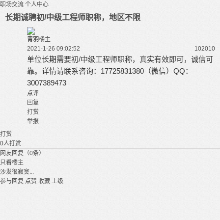
职场交流
个人中心
长期诚聘初/中级工程师职称，地区不限
青羽
楼主
2021-1-26 09:02:52
10201
0
单位长期需要初/中级工程师
职称，真实有效即可，诚信可
靠。
详情请联系咨询：
17725831380（微信）QQ：
3007389473
点评
回复
打赏
举报
打赏
0
人打赏
网友回复（0条）
只看楼主
沙发很寂寞...
参与回复
点赞
收藏
上级