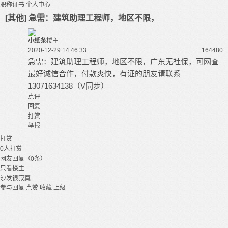
职称证书
个人中心
[其他] 急需：建筑助理工程师，地区不限，
小纸条
楼主
2020-12-29 14:46:33
16448
0
急需：建筑助理工程师，地区不限，广东无社保，可网查
最好诚信合作，付款爽快，有证的朋友请联系
13071634138（V同步）
点评
回复
打赏
举报
打赏
0
人打赏
网友回复（0条）
只看楼主
沙发很寂寞...
参与回复
点赞
收藏
上级