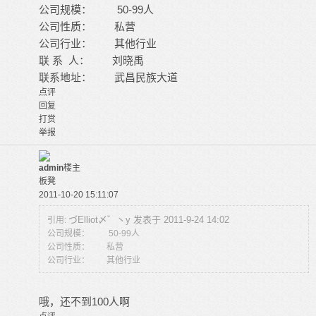
公司规模： 50-99人
公司性质： 私营
公司行业： 其他行业
联 系 人： 刘晓禹
联系地址： 武昌民族大道
点评
回复
打赏
举报
admin
楼主
板凳
2011-10-20 15:11:07
づElliot〆゛丶y 发表于 2011-9-24 14:02
引用:
公司规模： 50-99人
公司性质： 私营
公司行业： 其他行业
哦，还不到100人啊