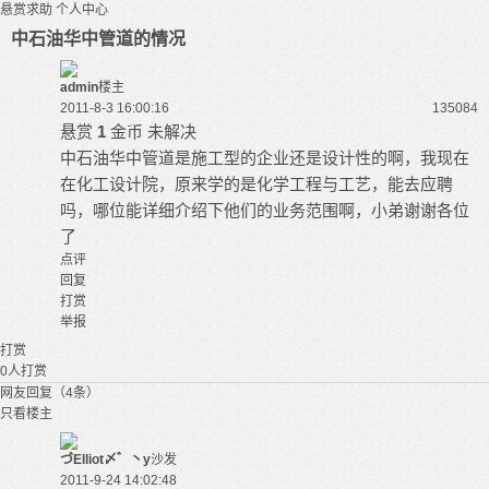
悬赏求助
个人中心
中石油华中管道的情况
admin
楼主
2011-8-3 16:00:16
13508
4
悬赏
1
金币
未解决
中石油华中管道是施工型的企业还是设计性的啊，我现在
在化工设计院，原来学的是化学工程与工艺，能去应聘
吗，哪位能详细介绍下他们的业务范围啊，小弟谢谢各位
了
点评
回复
打赏
举报
打赏
0
人打赏
网友回复（4条）
只看楼主
づElliot〆゛丶y
沙发
2011-9-24 14:02:48