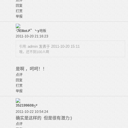
点评
回复
打赏
举报
づElliot〆゛丶y
地板
2011-10-20 21:16:23
admin 发表于 2011-10-20 15:11
引用:
哦，还不到100人啊
是啊 ，呵呵！！
点评
回复
打赏
举报
352199608
#
5
2011-10-22 10:54:24
确实是这样的 但是很有潜力:)
点评