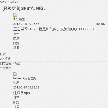
SPS
个人中心
[经验交流] SPS学习交流
安仔
楼主
2012-2-25 00:06:56
16618
7
正在学习
SPS
，我是川气的，交流加QQ 380686330 .
点评
回复
打赏
举报
打赏
0
人打赏
网友回复（7条）
只看楼主
helloshigy
管理员
沙发
2012-2-25 09:38:22
还没学sps
点评
回复
打赏