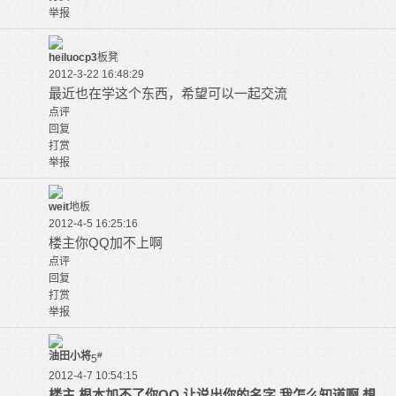
举报
heiluocp3
板凳
2012-3-22 16:48:29
最近也在学这个东西，希望可以一起交流
点评
回复
打赏
举报
weit
地板
2012-4-5 16:25:16
楼主你QQ加不上啊
点评
回复
打赏
举报
油田小将
#
5
2012-4-7 10:54:15
楼主 根本加不了你QQ 让说出你的名字 我怎么知道啊 想