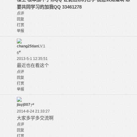
要共同学习的加我QQ 33461278
点评
回复
打赏
举报
chang25tian
LV.1
#
6
2013-5-1 12:35:51
最近也在看这个
点评
回复
打赏
举报
jiayj007
#
7
2014-8-24 21:33:27
大家多学多交流啊
点评
回复
打赏