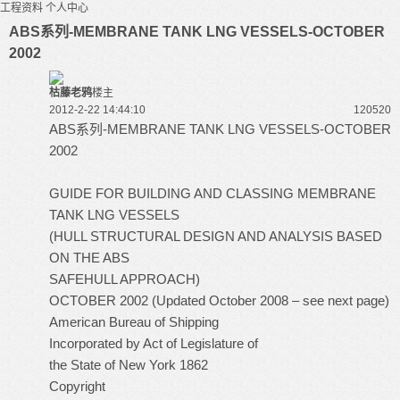
工程资料
个人中心
ABS系列-MEMBRANE TANK LNG VESSELS-OCTOBER
2002
枯藤老鸦
楼主
2012-2-22 14:44:10
12052
0
ABS系列-MEMBRANE TANK LNG VESSELS-OCTOBER
2002
GUIDE FOR BUILDING AND CLASSING MEMBRANE
TANK LNG VESSELS
(HULL STRUCTURAL DESIGN AND ANALYSIS BASED
ON THE ABS
SAFEHULL APPROACH)
OCTOBER 2002 (Updated October 2008 – see next page)
American Bureau of Shipping
Incorporated by Act of Legislature of
the State of New York 1862
Copyright