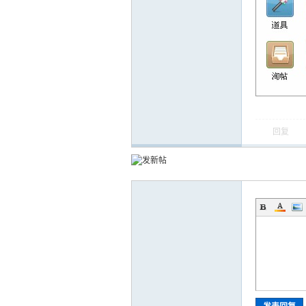
运
回复
网