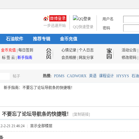
用户名
一步迅速开始
QQ快速登录
密码
石油软件
推荐专辑
金币充值
金币充值
|
每日签到
心情记录
|
个人日志
活动公告
|
标 签 云
|
新手指南
会员相册
|
网友分享
修改密码
|
热搜:
PDMS
CADWORX
英语
课程设计
HYSYS
石油
帖子
搜
新手指南：不要忘了论坛导航条的快捷哦！
油气储运
索
：不要忘了论坛导航条的快捷哦！
[复制链接]
2-21 21:46:24
|
显示全部楼层
航条