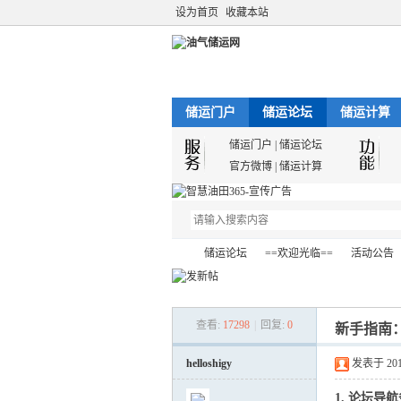
设为首页
收藏本站
储运门户
储运论坛
储运计算
储运门户
|
储运论坛
官方微博
|
储运计算
储运论坛
==欢迎光临==
活动公告
查看:
17298
|
回复:
0
新手指南
油
»
›
›
›
helloshigy
发表于 2012-
1. 论坛导