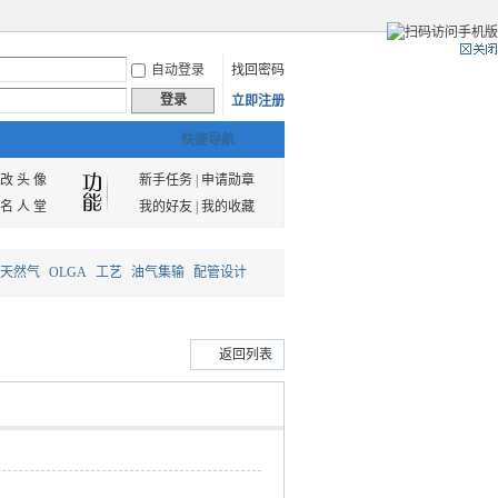
自动登录
找回密码
登录
立即注册
快捷导航
改 头 像
新手任务
|
申请勋章
名 人 堂
我的好友
|
我的收藏
天然气
OLGA
工艺
油气集输
配管设计
返回列表